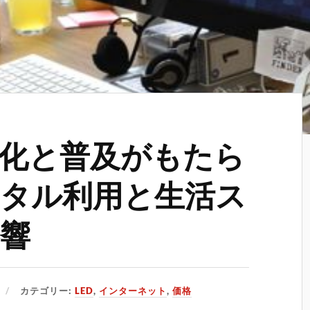
進化と普及がもたら
タル利用と生活ス
響
カテゴリー:
LED
,
インターネット
,
価格