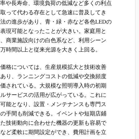
効率や長寿命、環境負荷の低減など多くの利点
に取って代わる存在として急速に普及してき
法の進歩があり、青・緑・赤など各色LEDの
を表現可能となったことが大きい。家庭用と
系、商業施設向けの白色系など、利用シーン
数万時間以上と従来光源を大きく上回る。
高価格については、生産規模拡大と技術改善
つあり、ランニングコストの低減や交換頻度
評価されている。大規模な照明導入時の初期
タルサービスの活用が広がっている。これに
が可能となり、設置・メンテナンスも専門ス
理の手間も削減できる。イベントや短期店鋪
また技術動向に合わせた機器の更新も容易で
位など柔軟に期間設定ができ、費用計画を立