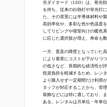
光ダイオード（LED）は、発光
を持ち、従来の白熱灯や蛍光灯
た。その背景には半導体材料や製
高効率化や、多彩な色や色温度
してリビングや寝室向けの暖色
に応じた選択肢が増え、寿命も
一方、普及の障壁となっていた
により着実にコストが下がりつ
の低さなど、長期的な経済性が
投資負担を軽減するため、レン
より購入せず一定期間だけ利用
タッフが対応することから、管
装飾などには特に適しており、
ある。レンタルは月単位・年単