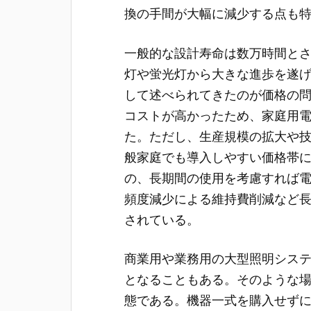
換の手間が大幅に減少する点も
一般的な設計寿命は数万時間と
灯や蛍光灯から大きな進歩を遂
して述べられてきたのが価格の
コストが高かったため、家庭用
た。ただし、生産規模の拡大や
般家庭でも導入しやすい価格帯
の、長期間の使用を考慮すれば
頻度減少による維持費削減など
されている。
商業用や業務用の大型照明シス
となることもある。そのような
態である。機器一式を購入せず