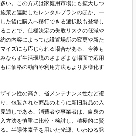
が多い。この方式は家庭用市場にも拡大しつ
入施策と連動したレンタルプランのほか、一
認した後に購入へ移行できる選択肢も登場し
することで、仕様決定の失敗リスクの低減や
契約の内容によっては設置場所の変更や新た
タマイズにも応じられる場合がある。今後も
のみならず生活環境のさまざまな場面で応用
ともに価格の動向や利用方法もより多様化す
デザイン性の高さ、省メンテナンス性など複
おり、包装された商品のように新旧製品の入
く見通しである。消費者や事業者は、自身の
導入方法を慎重に比較・検討し、積極的に賢
いる。半導体素子を用いた光源、いわゆる発