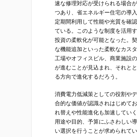
速な修理対応が受けられる場合
つあり、省エネルギー住宅の導
定期間利用して性能や光質を確
ている。このような制度を活用
投資の柔軟化が可能となった。
な機能追加といった柔軟なカス
工場やオフィスビル、商業施設
が進むことが見込まれ、それと
る方向で進化するだろう。
消費電力低減策としての役割や
合的な価値が認識されはじめて
れ替えや性能進化も加速してい
用途や目的、予算にふさわしい
い選択を行うことが求められて